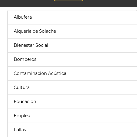
Albufera
Alquería de Solache
Bienestar Social
Bomberos
Contaminación Acústica
Cultura
Educación
Empleo
Fallas