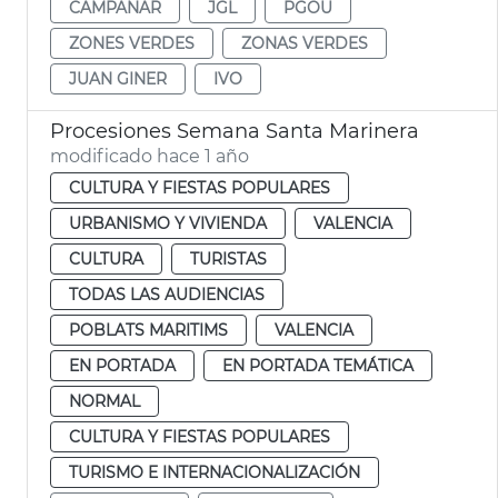
CAMPANAR
JGL
PGOU
ZONES VERDES
ZONAS VERDES
JUAN GINER
IVO
Procesiones Semana Santa Marinera
modificado hace 1 año
CULTURA Y FIESTAS POPULARES
URBANISMO Y VIVIENDA
VALENCIA
CULTURA
TURISTAS
TODAS LAS AUDIENCIAS
POBLATS MARITIMS
VALENCIA
EN PORTADA
EN PORTADA TEMÁTICA
NORMAL
CULTURA Y FIESTAS POPULARES
TURISMO E INTERNACIONALIZACIÓN