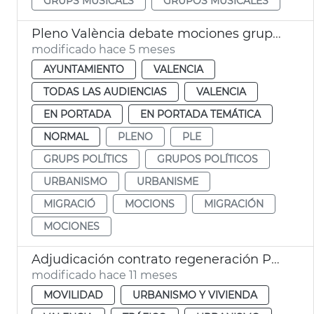
GRUPS MUSICALS
GRUPOS MUSICALES
Pleno València debate mociones grupos municipales
modificado hace 5 meses
AYUNTAMIENTO
VALENCIA
TODAS LAS AUDIENCIAS
VALENCIA
EN PORTADA
EN PORTADA TEMÁTICA
NORMAL
PLENO
PLE
GRUPS POLÍTICS
GRUPOS POLÍTICOS
URBANISMO
URBANISME
MIGRACIÓ
MOCIONS
MIGRACIÓN
MOCIONES
Adjudicación contrato regeneración Pérez Galdós Giorgeta
modificado hace 11 meses
MOVILIDAD
URBANISMO Y VIVIENDA