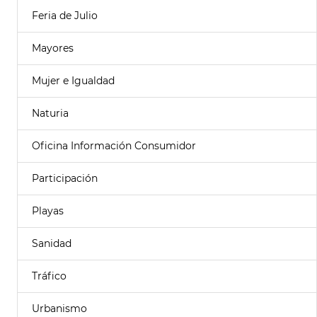
Feria de Julio
Mayores
Mujer e Igualdad
Naturia
Oficina Información Consumidor
Participación
Playas
Sanidad
Tráfico
Urbanismo