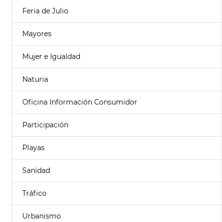
Feria de Julio
Mayores
Mujer e Igualdad
Naturia
Oficina Información Consumidor
Participación
Playas
Sanidad
Tráfico
Urbanismo