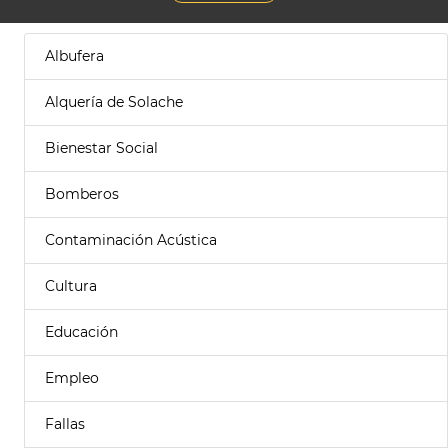
Albufera
Alquería de Solache
Bienestar Social
Bomberos
Contaminación Acústica
Cultura
Educación
Empleo
Fallas