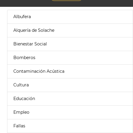
Albufera
Alquería de Solache
Bienestar Social
Bomberos
Contaminación Acústica
Cultura
Educación
Empleo
Fallas