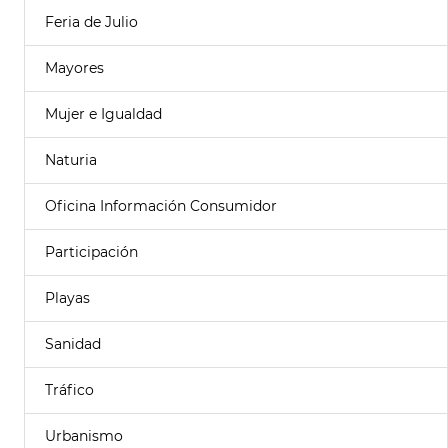
Feria de Julio
Mayores
Mujer e Igualdad
Naturia
Oficina Información Consumidor
Participación
Playas
Sanidad
Tráfico
Urbanismo