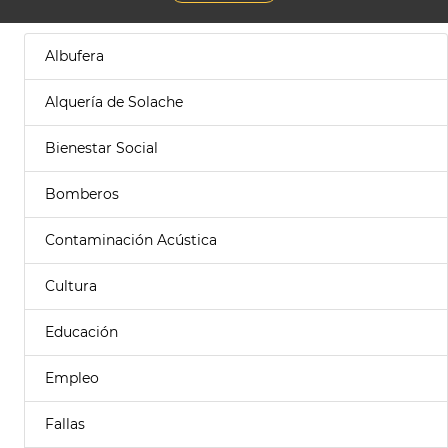
Albufera
Alquería de Solache
Bienestar Social
Bomberos
Contaminación Acústica
Cultura
Educación
Empleo
Fallas