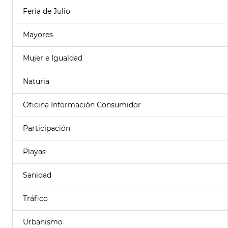
Feria de Julio
Mayores
Mujer e Igualdad
Naturia
Oficina Información Consumidor
Participación
Playas
Sanidad
Tráfico
Urbanismo