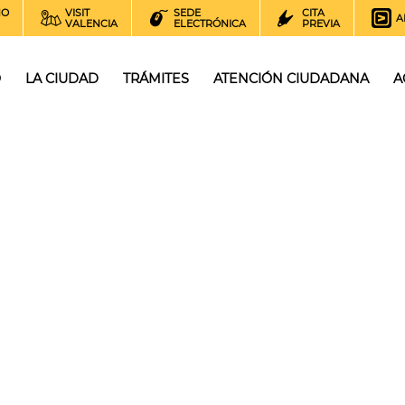
NO
VISIT
SEDE
CITA
A
VALENCIA
ELECTRÓNICA
PREVIA
O
LA CIUDAD
TRÁMITES
ATENCIÓN CIUDADANA
A