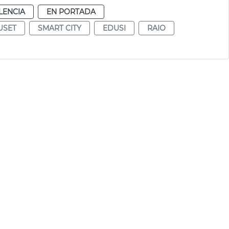
LENCIA
EN PORTADA
USET
SMART CITY
EDUSI
RAIO