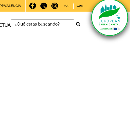
PPVALÈNCIA
VAL
CAS
CTUALIDAD