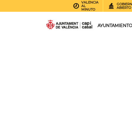
VALENCIA
GOBIER
AL
ABIERTO
MINUTO
AYUNTAMIENT