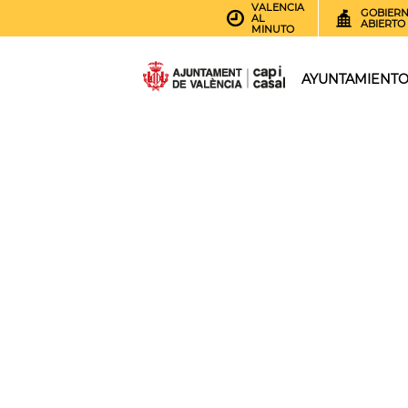
VALENCIA
GOBIER
AL
ABIERTO
MINUTO
AYUNTAMIENT