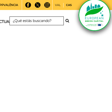
PPVALÈNCIA
VAL
CAS
CTUALIDAD