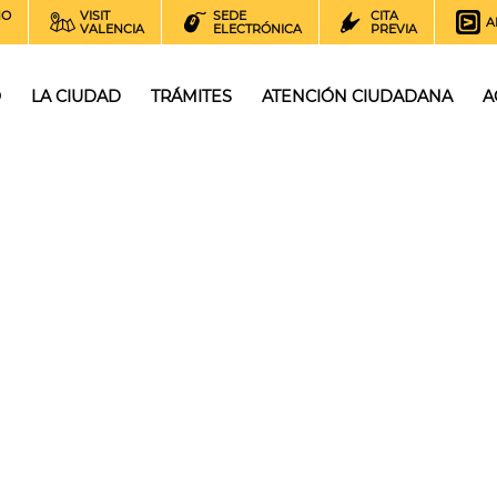
NO
VISIT
SEDE
CITA
A
VALENCIA
ELECTRÓNICA
PREVIA
O
LA CIUDAD
TRÁMITES
ATENCIÓN CIUDADANA
A