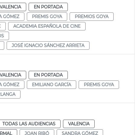
VALENCIA
EN PORTADA
A GÓMEZ
PREMIS GOYA
PREMIOS GOYA
E
ACADEMIA ESPAÑOLA DE CINE
OS
JOSÉ IGNACIO SÁNCHEZ ARRIETA
VALENCIA
EN PORTADA
A GÓMEZ
EMILIANO GARCÍA
PREMIS GOYA
RLANGA
TODAS LAS AUDIENCIAS
VALENCIA
RMAL
JOAN RIBÓ
SANDRA GÓMEZ