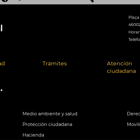
Plaça
46002
Horari
Teléf
ad
Trámites
Atención
ciudadana
.
Medio ambiente y salud
Derec
Protección ciudadana
Movil
Hacienda