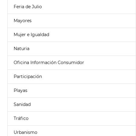
Feria de Julio
Mayores
Mujer e Igualdad
Naturia
Oficina Información Consumidor
Participación
Playas
Sanidad
Tráfico
Urbanismo