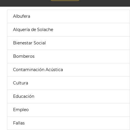
Albufera
Alquería de Solache
Bienestar Social
Bomberos
Contaminación Acústica
Cultura
Educación
Empleo
Fallas