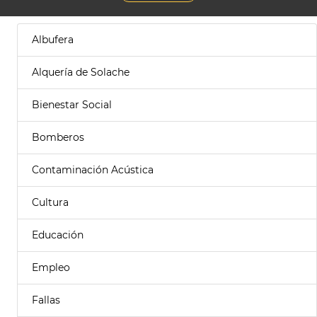
Albufera
Alquería de Solache
Bienestar Social
Bomberos
Contaminación Acústica
Cultura
Educación
Empleo
Fallas