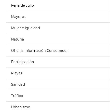
Feria de Julio
Mayores
Mujer e Igualdad
Naturia
Oficina Información Consumidor
Participación
Playas
Sanidad
Tráfico
Urbanismo