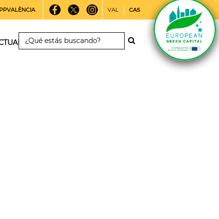
PPVALÈNCIA
VAL
CAS
CTUALIDAD