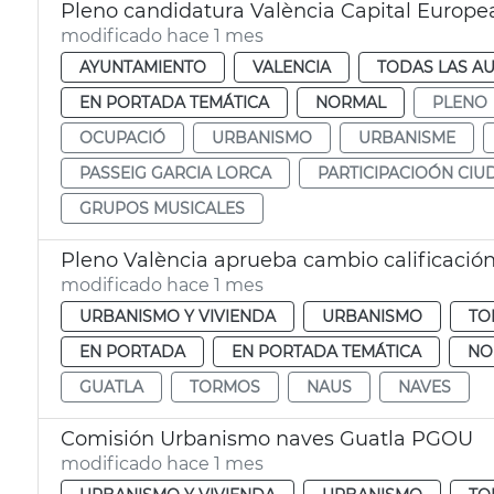
Pleno candidatura València Capital Europe
modificado hace 1 mes
AYUNTAMIENTO
VALENCIA
TODAS LAS AU
EN PORTADA TEMÁTICA
NORMAL
PLENO
OCUPACIÓ
URBANISMO
URBANISME
PASSEIG GARCIA LORCA
PARTICIPACIOÓN CI
GRUPOS MUSICALES
Pleno València aprueba cambio calificació
modificado hace 1 mes
URBANISMO Y VIVIENDA
URBANISMO
TO
EN PORTADA
EN PORTADA TEMÁTICA
NO
GUATLA
TORMOS
NAUS
NAVES
Comisión Urbanismo naves Guatla PGOU
modificado hace 1 mes