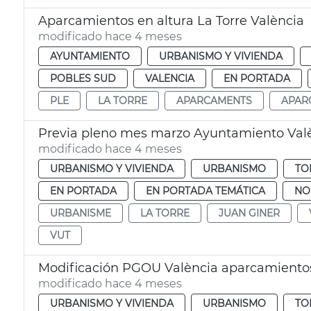
Aparcamientos en altura La Torre València
modificado hace 4 meses
AYUNTAMIENTO
URBANISMO Y VIVIENDA
POBLES SUD
VALENCIA
EN PORTADA
PLE
LA TORRE
APARCAMENTS
APAR
Previa pleno mes marzo Ayuntamiento Val
modificado hace 4 meses
URBANISMO Y VIVIENDA
URBANISMO
TO
EN PORTADA
EN PORTADA TEMÁTICA
NO
URBANISME
LA TORRE
JUAN GINER
VUT
Modificación PGOU València aparcamientos 
modificado hace 4 meses
URBANISMO Y VIVIENDA
URBANISMO
TO