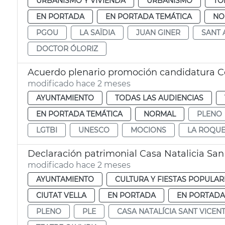
URBANISMO Y VIVIENDA
URBANISMO
TO
EN PORTADA
EN PORTADA TEMÁTICA
NO
PGOU
LA SAÏDIA
JUAN GINER
SANT 
DOCTOR ÓLORIZ
Acuerdo plenario promoción candidatura C
modificado hace 2 meses
AYUNTAMIENTO
TODAS LAS AUDIENCIAS
EN PORTADA TEMÁTICA
NORMAL
PLENO
LGTBI
UNESCO
MOCIONS
LA ROQU
Declaración patrimonial Casa Natalicia San
modificado hace 2 meses
AYUNTAMIENTO
CULTURA Y FIESTAS POPULAR
CIUTAT VELLA
EN PORTADA
EN PORTADA
PLENO
PLE
CASA NATALÍCIA SANT VICEN