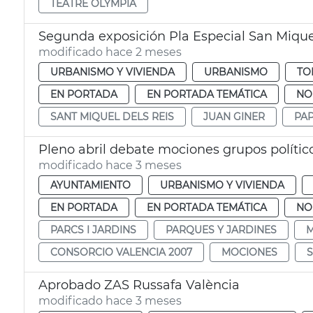
TEATRE OLYMPIA
Segunda exposición Pla Especial San Mique
modificado hace 2 meses
URBANISMO Y VIVIENDA
URBANISMO
TO
EN PORTADA
EN PORTADA TEMÁTICA
NO
SANT MIQUEL DELS REIS
JUAN GINER
PAP
Pleno abril debate mociones grupos polític
modificado hace 3 meses
AYUNTAMIENTO
URBANISMO Y VIVIENDA
EN PORTADA
EN PORTADA TEMÁTICA
NO
PARCS I JARDINS
PARQUES Y JARDINES
M
CONSORCIO VALENCIA 2007
MOCIONES
Aprobado ZAS Russafa València
modificado hace 3 meses