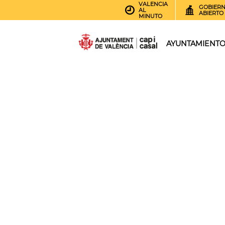
VALENCIA
GOBIER
AL
ABIERTO
MINUTO
AYUNTAMIENT