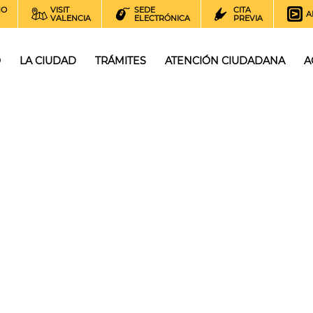
NO
VISIT
SEDE
CITA
A
VALENCIA
ELECTRÓNICA
PREVIA
O
LA CIUDAD
TRÁMITES
ATENCIÓN CIUDADANA
A