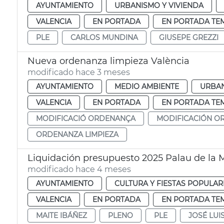
AYUNTAMIENTO
URBANISMO Y VIVIENDA
VALENCIA
EN PORTADA
EN PORTADA TE
PLE
CARLOS MUNDINA
GIUSEPE GREZZI
Nueva ordenanza limpieza València
modificado hace 3 meses
AYUNTAMIENTO
MEDIO AMBIENTE
URBAN
VALENCIA
EN PORTADA
EN PORTADA TE
MODIFICACIÓ ORDENANÇA
MODIFICACIÓN O
ORDENANZA LIMPIEZA
Liquidación presupuesto 2025 Palau de la 
modificado hace 4 meses
AYUNTAMIENTO
CULTURA Y FIESTAS POPULAR
VALENCIA
EN PORTADA
EN PORTADA TE
MAITE IBÁÑEZ
PLENO
PLE
JOSÉ LU