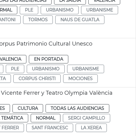
DAS LAS AUDIENCIAS
LA SAIDIA
VALENCIA
RMAL
PLE
URBANISMO
URBANISME
ANTONI
TORMOS
NAUS DE GUATLA
orpus Patrimonio Cultural Unesco
VALENCIA
EN PORTADA
PLE
URBANISMO
URBANISME
ETA
CORPUS CHRISTI
MOCIONES
 Vicente Ferrer y Teatro Olympia València
ES
CULTURA
TODAS LAS AUDIENCIAS
 TEMÁTICA
NORMAL
SERGI CAMPILLO
T FERRER
SANT FRANCESC
LA XEREA