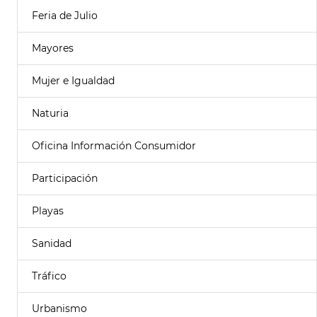
Feria de Julio
Mayores
Mujer e Igualdad
Naturia
Oficina Información Consumidor
Participación
Playas
Sanidad
Tráfico
Urbanismo