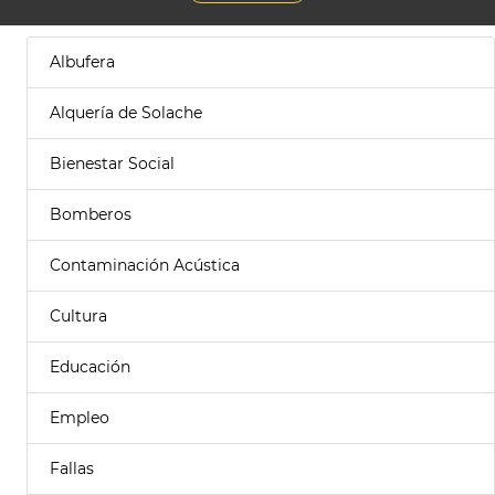
Albufera
Alquería de Solache
Bienestar Social
Bomberos
Contaminación Acústica
Cultura
Educación
Empleo
Fallas