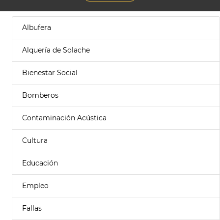
Albufera
Alquería de Solache
Bienestar Social
Bomberos
Contaminación Acústica
Cultura
Educación
Empleo
Fallas