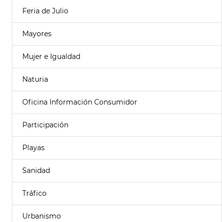
Feria de Julio
Mayores
Mujer e Igualdad
Naturia
Oficina Información Consumidor
Participación
Playas
Sanidad
Tráfico
Urbanismo