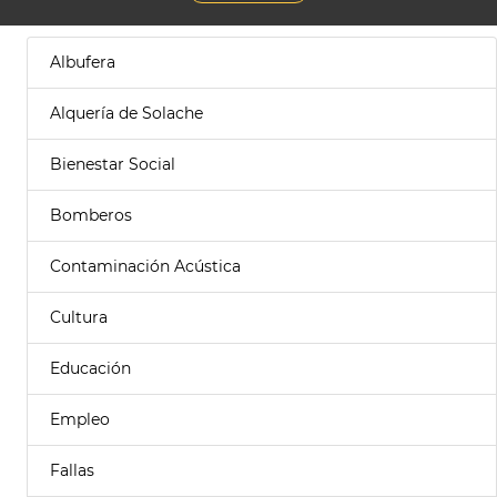
Albufera
Alquería de Solache
Bienestar Social
Bomberos
Contaminación Acústica
Cultura
Educación
Empleo
Fallas