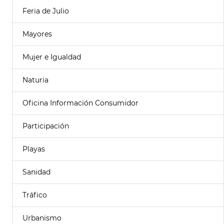
Feria de Julio
Mayores
Mujer e Igualdad
Naturia
Oficina Información Consumidor
Participación
Playas
Sanidad
Tráfico
Urbanismo