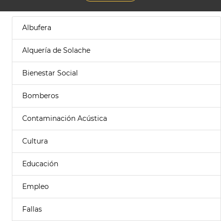
Albufera
Alquería de Solache
Bienestar Social
Bomberos
Contaminación Acústica
Cultura
Educación
Empleo
Fallas