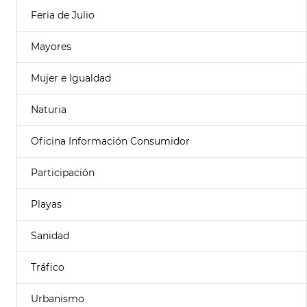
Feria de Julio
Mayores
Mujer e Igualdad
Naturia
Oficina Información Consumidor
Participación
Playas
Sanidad
Tráfico
Urbanismo