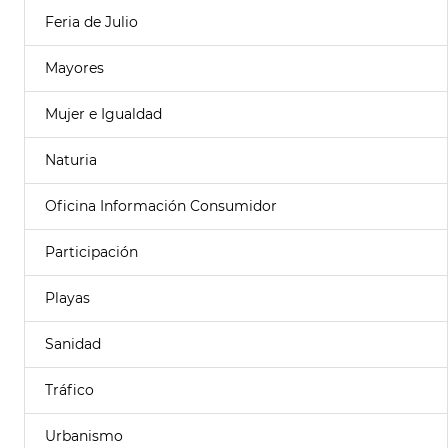
Feria de Julio
Mayores
Mujer e Igualdad
Naturia
Oficina Información Consumidor
Participación
Playas
Sanidad
Tráfico
Urbanismo