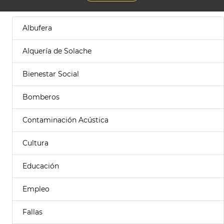
Albufera
Alquería de Solache
Bienestar Social
Bomberos
Contaminación Acústica
Cultura
Educación
Empleo
Fallas