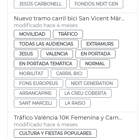
JESÚS CARBONELL
FONDOS NEXT GEN
Nuevo tramo carril bici San Vicent Màrtir València
modificado hace 4 meses
MOVILIDAD
TRÁFICO
TODAS LAS AUDIENCIAS
EXTRAMURS
JESUS
VALENCIA
EN PORTADA
EN PORTADA TEMÁTICA
NORMAL
MOBILITAT
CARRIL BICI
FONS EUROPEUS
NEXT GENERATION
ARRANCAPINS
LA CREU COBERTA
SANT MARCELI
LA RAISO
Tráfico València 10K Femenina y Carnaval Russafa
modificado hace 4 meses
CULTURA Y FIESTAS POPULARES