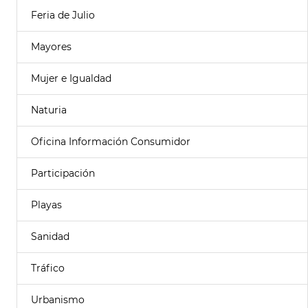
Feria de Julio
Mayores
Mujer e Igualdad
Naturia
Oficina Información Consumidor
Participación
Playas
Sanidad
Tráfico
Urbanismo