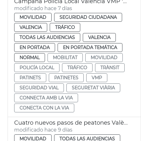
Campaña Policía Local València VMP 'Conecta con la vía'
modificado hace 7 días
MOVILIDAD
SEGURIDAD CIUDADANA
VALENCIA
TRÁFICO
TODAS LAS AUDIENCIAS
VALENCIA
EN PORTADA
EN PORTADA TEMÁTICA
NORMAL
MOBILITAT
MOVILIDAD
POLICÍA LOCAL
TRÁFICO
TRÀNSIT
PATINETS
PATINETES
VMP
SEGURIDAD VIAL
SEGURETAT VIÀRIA
CONNECTA AMB LA VIA
CONECTA CON LA VIA
Cuatro nuevos pasos de peatones València
modificado hace 9 días
MOVILIDAD
TODAS LAS AUDIENCIAS