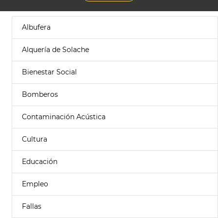
Albufera
Alquería de Solache
Bienestar Social
Bomberos
Contaminación Acústica
Cultura
Educación
Empleo
Fallas