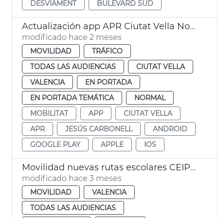
DESVIAMENT
BULEVARD SUD
Actualización app APR Ciutat Vella Norte València
modificado hace 2 meses
MOVILIDAD
TRÁFICO
TODAS LAS AUDIENCIAS
CIUTAT VELLA
VALENCIA
EN PORTADA
EN PORTADA TEMÁTICA
NORMAL
MOBILITAT
APP
CIUTAT VELLA
APR
JESÚS CARBONELL
ANDROID
GOOGLE PLAY
APPLE
IOS
Movilidad nuevas rutas escolares CEIP Manuel González Martí de Benifaraig
modificado hace 3 meses
MOVILIDAD
VALENCIA
TODAS LAS AUDIENCIAS