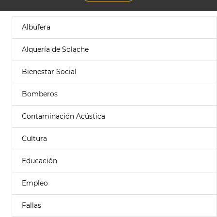
Albufera
Alquería de Solache
Bienestar Social
Bomberos
Contaminación Acústica
Cultura
Educación
Empleo
Fallas