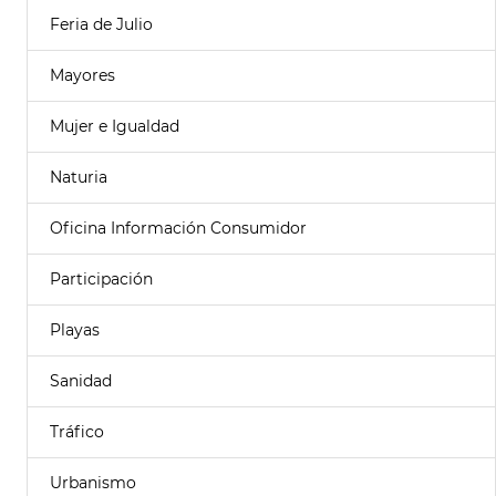
Feria de Julio
Mayores
Mujer e Igualdad
Naturia
Oficina Información Consumidor
Participación
Playas
Sanidad
Tráfico
Urbanismo