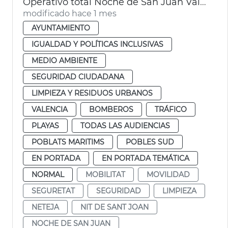
Operativo total Noche de San Juan València. Movilidad, limpieza y seguridad
modificado hace 1 mes
AYUNTAMIENTO
IGUALDAD Y POLÍTICAS INCLUSIVAS
MEDIO AMBIENTE
SEGURIDAD CIUDADANA
LIMPIEZA Y RESIDUOS URBANOS
VALENCIA
BOMBEROS
TRÁFICO
PLAYAS
TODAS LAS AUDIENCIAS
POBLATS MARITIMS
POBLES SUD
EN PORTADA
EN PORTADA TEMÁTICA
NORMAL
MOBILITAT
MOVILIDAD
SEGURETAT
SEGURIDAD
LIMPIEZA
NETEJA
NIT DE SANT JOAN
NOCHE DE SAN JUAN