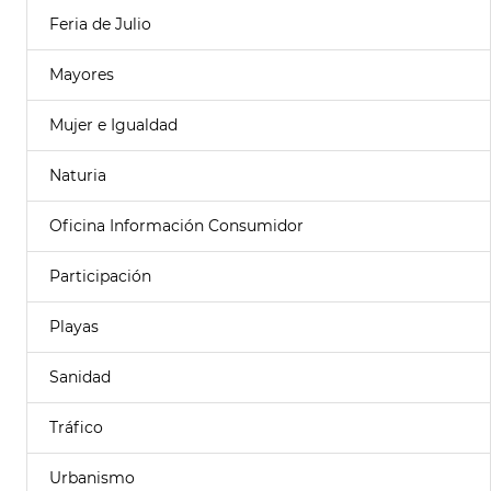
Feria de Julio
Mayores
Mujer e Igualdad
Naturia
Oficina Información Consumidor
Participación
Playas
Sanidad
Tráfico
Urbanismo