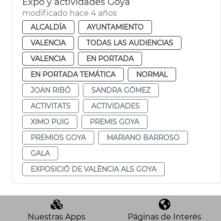
Expo y actividades Goya
modificado hace 4 años
ALCALDÍA
AYUNTAMIENTO
VALENCIA
TODAS LAS AUDIENCIAS
VALENCIA
EN PORTADA
EN PORTADA TEMÁTICA
NORMAL
JOAN RIBÓ
SANDRA GÓMEZ
ACTIVITATS
ACTIVIDADES
XIMO PUIG
PREMIS GOYA
PREMIOS GOYA
MARIANO BARROSO
GALA
EXPOSICIÓ DE VALÈNCIA ALS GOYA
Nuestras Apps
Páginas de Interés