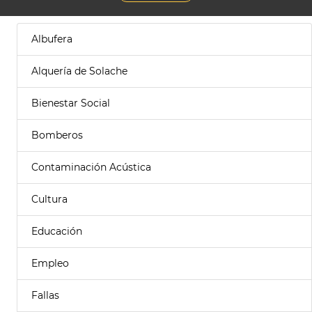
Albufera
Alquería de Solache
Bienestar Social
Bomberos
Contaminación Acústica
Cultura
Educación
Empleo
Fallas