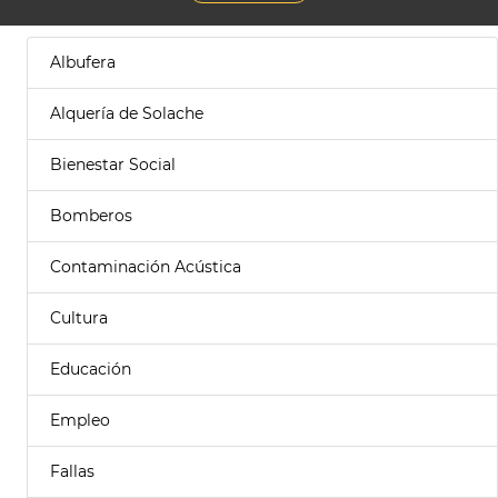
Albufera
Alquería de Solache
Bienestar Social
Bomberos
Contaminación Acústica
Cultura
Educación
Empleo
Fallas