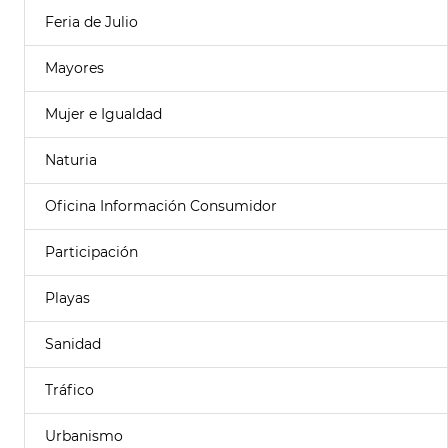
Feria de Julio
Mayores
Mujer e Igualdad
Naturia
Oficina Información Consumidor
Participación
Playas
Sanidad
Tráfico
Urbanismo