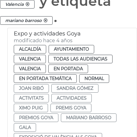
y etiqueta
Valencia
.
mariano barroso
Expo y actividades Goya
modificado hace 4 años
ALCALDÍA
AYUNTAMIENTO
VALENCIA
TODAS LAS AUDIENCIAS
VALENCIA
EN PORTADA
EN PORTADA TEMÁTICA
NORMAL
JOAN RIBÓ
SANDRA GÓMEZ
ACTIVITATS
ACTIVIDADES
XIMO PUIG
PREMIS GOYA
PREMIOS GOYA
MARIANO BARROSO
GALA