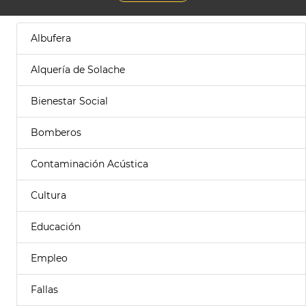
Albufera
Alquería de Solache
Bienestar Social
Bomberos
Contaminación Acústica
Cultura
Educación
Empleo
Fallas