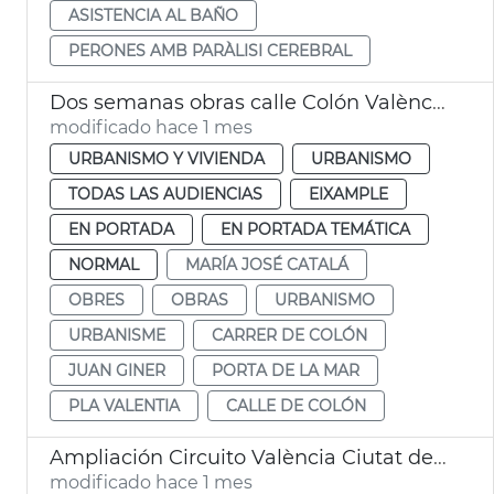
ASISTENCIA AL BAÑO
PERONES AMB PARÀLISI CEREBRAL
Dos semanas obras calle Colón València
modificado hace 1 mes
URBANISMO Y VIVIENDA
URBANISMO
TODAS LAS AUDIENCIAS
EIXAMPLE
EN PORTADA
EN PORTADA TEMÁTICA
NORMAL
MARÍA JOSÉ CATALÁ
OBRES
OBRAS
URBANISMO
URBANISME
CARRER DE COLÓN
JUAN GINER
PORTA DE LA MAR
PLA VALENTIA
CALLE DE COLÓN
Ampliación Circuito València Ciutat del Running
modificado hace 1 mes