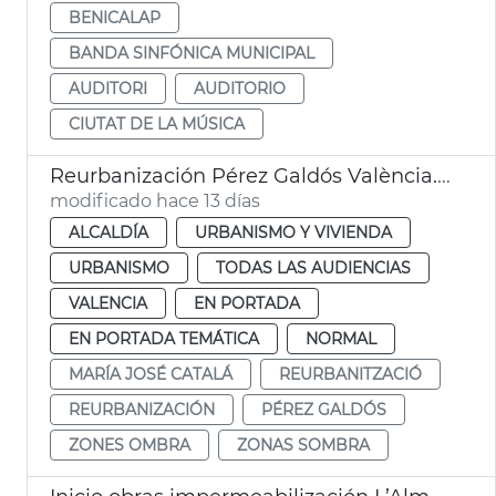
BENICALAP
BANDA SINFÓNICA MUNICIPAL
AUDITORI
AUDITORIO
CIUTAT DE LA MÚSICA
Reurbanización Pérez Galdós València. Zonas sombra
modificado hace 13 días
ALCALDÍA
URBANISMO Y VIVIENDA
URBANISMO
TODAS LAS AUDIENCIAS
VALENCIA
EN PORTADA
EN PORTADA TEMÁTICA
NORMAL
MARÍA JOSÉ CATALÁ
REURBANITZACIÓ
REURBANIZACIÓN
PÉREZ GALDÓS
ZONES OMBRA
ZONAS SOMBRA