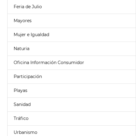
Feria de Julio
Mayores
Mujer e Igualdad
Naturia
Oficina Información Consumidor
Participación
Playas
Sanidad
Tráfico
Urbanismo