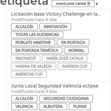
etiqueta
.
maría josé catalá
Licitación base Victory Challenge en la Marina de València
modificado hace 8 días
ALCALDÍA
INNOVACIÓN
TODAS LAS AUDIENCIAS
POBLATS MARITIMS
EN PORTADA
EN PORTADA TEMÁTICA
NORMAL
INNOVACIÓ
MARÍA JOSÉ CATALÁ
MARINA DE VALÈCIA
AMERICA CUP
AMERICAS CUP
Junta Local Seguridad València eclipse
modificado hace 9 días
ALCALDÍA
SEGURIDAD CIUDADANA
VALENCIA
ALBUFERA
PLAYAS