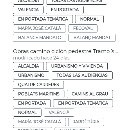
ALCALDÍA
TODAS LAS AUDIENCIAS
VALENCIA
EN PORTADA
EN PORTADA TEMÁTICA
NORMAL
MARÍA JOSÉ CATALÁ
FECOVAL
BALANCE MANDATO
BALANÇ MANDAT
Obras camino ciclón pedestre Tramo XVI Turia Pont Astilleros València
modificado hace 24 días
ALCALDÍA
URBANISMO Y VIVIENDA
URBANISMO
TODAS LAS AUDIENCIAS
QUATRE CARRERES
POBLATS MARITIMS
CAMINS AL GRAU
EN PORTADA
EN PORTADA TEMÁTICA
NORMAL
VALENCIÀ
MARÍA JOSÉ CATALÁ
JARDÍ TÚRIA