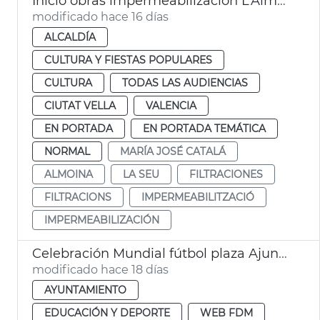
Inicio obras impermeabilización L’Almoina València
modificado hace 16 días
ALCALDÍA
CULTURA Y FIESTAS POPULARES
CULTURA
TODAS LAS AUDIENCIAS
CIUTAT VELLA
VALENCIA
EN PORTADA
EN PORTADA TEMÁTICA
NORMAL
MARÍA JOSÉ CATALÁ
ALMOINA
LA SEU
FILTRACIONES
FILTRACIONS
IMPERMEABILITZACIÓ
IMPERMEABILIZACIÓN
Celebración Mundial fútbol plaza Ajuntament València
modificado hace 18 días
AYUNTAMIENTO
EDUCACIÓN Y DEPORTE
WEB FDM