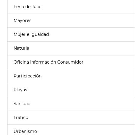
Feria de Julio
Mayores
Mujer e Igualdad
Naturia
Oficina Información Consumidor
Participación
Playas
Sanidad
Tráfico
Urbanismo