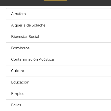
Albufera
Alquería de Solache
Bienestar Social
Bomberos
Contaminación Acústica
Cultura
Educación
Empleo
Fallas