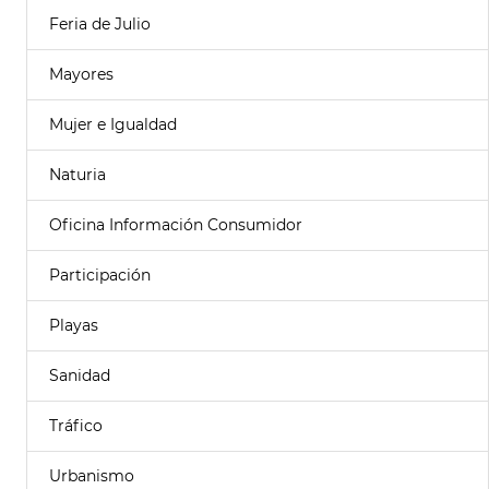
Feria de Julio
Mayores
Mujer e Igualdad
Naturia
Oficina Información Consumidor
Participación
Playas
Sanidad
Tráfico
Urbanismo