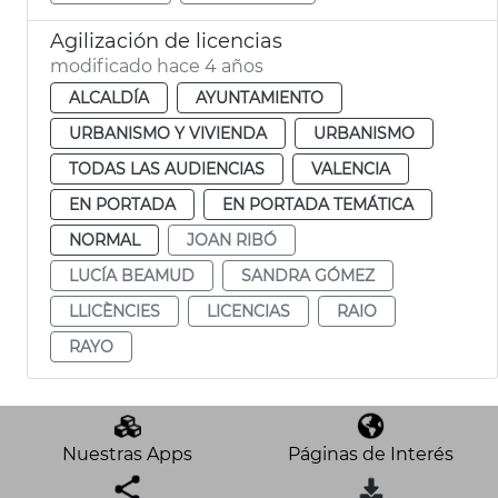
Agilización de licencias
modificado hace 4 años
ALCALDÍA
AYUNTAMIENTO
URBANISMO Y VIVIENDA
URBANISMO
TODAS LAS AUDIENCIAS
VALENCIA
EN PORTADA
EN PORTADA TEMÁTICA
NORMAL
JOAN RIBÓ
LUCÍA BEAMUD
SANDRA GÓMEZ
LLICÈNCIES
LICENCIAS
RAIO
RAYO
Nuestras Apps
Páginas de Interés