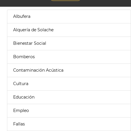
Albufera
Alquería de Solache
Bienestar Social
Bomberos
Contaminación Acústica
Cultura
Educación
Empleo
Fallas