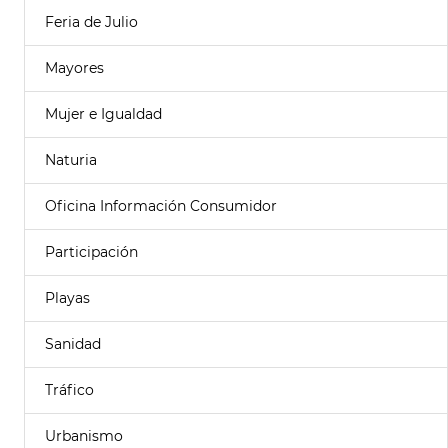
Feria de Julio
Mayores
Mujer e Igualdad
Naturia
Oficina Información Consumidor
Participación
Playas
Sanidad
Tráfico
Urbanismo