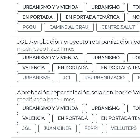
URBANISMO Y VIVIENDA
URBANISMO
TO
EN PORTADA
EN PORTADA TEMÁTICA
NO
PGOU
CAMINS AL GRAU
CENTRE SALUT
JGL Aprobación proyecto reurbanización b
modificado hace 1 mes
URBANISMO Y VIVIENDA
URBANISMO
TO
VALENCIA
EN PORTADA
EN PORTADA TE
URBANISME
JGL
REURBANITZACIÓ
Aprobación reparcelación solar en barrio Ve
modificado hace 1 mes
URBANISMO Y VIVIENDA
URBANISMO
TO
VALENCIA
EN PORTADA
EN PORTADA TE
JGL
JUAN GINER
PEPRI
VELLUTERS