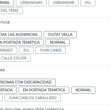
RMAL
URBANISMO
URBANISME
JGL
DEL TENIS
ència
DAS LAS AUDIENCIAS
CIUTAT VELLA
N PORTADA TEMÁTICA
NORMAL
TRÀNSIT
JGL
JUAN GINER
 CALLE COLÓN
ras
RSONAS CON DISCAPACIDAD
ORTADA
EN PORTADA TEMÁTICA
NORMAL
JUAN CARLOS CABALLERO
al alquiler asequible València