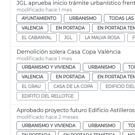
JGL aprueba inicio trámite urbanístico frent
modificado hace 1 mes
AYUNTAMIENTO
URBANISMO
TODAS LAS
VALENCIA
EN PORTADA
EN PORTADA TE
EL CABANYAL
JGL
LA MALVA ROSA
F
Demolición solera Casa Copa València
modificado hace 1 mes
URBANISMO Y VIVIENDA
URBANISMO
TO
VALENCIA
EN PORTADA
EN PORTADA TE
EL GRAU
CASA DE LA COPA
EDIFICIO DEL
EDIFITCI DEL RELLOTGE
Aprobado proyecto futuro Edificio Astillero
modificado hace 2 meses
URBANISMO Y VIVIENDA
URBANISMO
TO