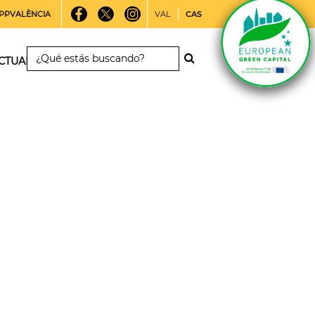
PPVALÈNCIA
VAL
CAS
CTUALIDAD