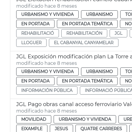
modificado hace 8 meses
URBANISMO Y VIVIENDA
URBANISMO
TO
EN PORTADA
EN PORTADA TEMÁTICA
NO
REHABILITACIÓ
REHABILITACIÓN
JGL
LLOGUER
EL CABANYAL CANYAMELAR
JGL Exposición modificación plan La Torre 
modificado hace 8 meses
URBANISMO Y VIVIENDA
URBANISMO
TO
EN PORTADA
EN PORTADA TEMÁTICA
NO
INFORMACIÓN PÚBLICA
INFORMACIÓ PÚBLIC
JGL Pago obras canal acceso ferroviario Va
modificado hace 8 meses
MOVILIDAD
URBANISMO Y VIVIENDA
UR
EIXAMPLE
JESUS
QUATRE CARRERES