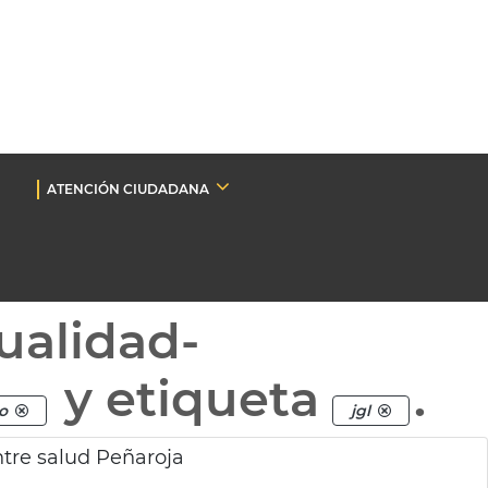
ATENCIÓN CIUDADANA
ualidad-
y etiqueta
.
o
jgl
ntre salud Peñaroja