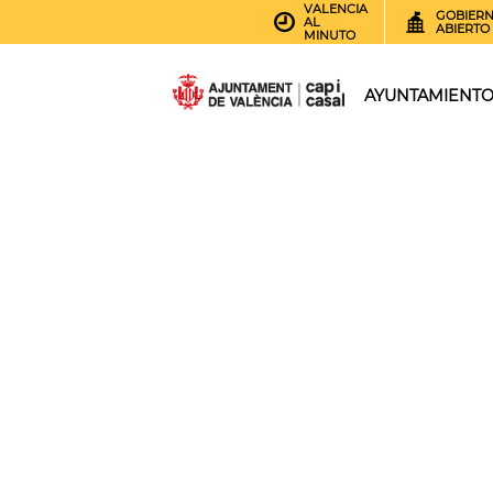
VALENCIA
GOBIER
AL
ABIERTO
MINUTO
AYUNTAMIENT