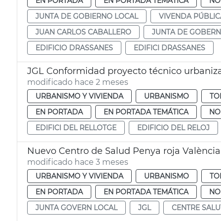
EN PORTADA
EN PORTADA TEMÁTICA
NO
JUNTA DE GOBIERNO LOCAL
VIVENDA PÚBLIC
JUAN CARLOS CABALLERO
JUNTA DE GOBERN
EDIFICIO DRASSANES
EDIFICI DRASSANES
JGL Conformidad proyecto técnico urbanizac
modificado hace 2 meses
URBANISMO Y VIVIENDA
URBANISMO
TO
EN PORTADA
EN PORTADA TEMÁTICA
NO
EDIFICI DEL RELLOTGE
EDIFICIO DEL RELOJ
Nuevo Centro de Salud Penya roja València
modificado hace 3 meses
URBANISMO Y VIVIENDA
URBANISMO
TO
EN PORTADA
EN PORTADA TEMÁTICA
NO
JUNTA GOVERN LOCAL
JGL
CENTRE SALU