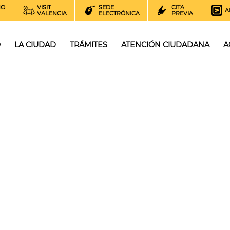
NO
VISIT
SEDE
CITA
A
VALENCIA
ELECTRÓNICA
PREVIA
O
LA CIUDAD
TRÁMITES
ATENCIÓN CIUDADANA
A