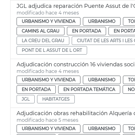
JGL adjudica reparación Puente Assut de l'
modificado hace 4 meses
URBANISMO Y VIVIENDA
URBANISMO
TO
CAMINS AL GRAU
EN PORTADA
EN PORT
LA CREU DEL GRAU
CIUTAT DE LES ARTS I LES
PONT DE L ASSUT DE L ORT
Adjudicación construcción 16 viviendas soci
modificado hace 4 meses
URBANISMO Y VIVIENDA
URBANISMO
TO
EN PORTADA
EN PORTADA TEMÁTICA
NO
JGL
HABITATGES
Adjudicación obras rehabilitación Alquería 
modificado hace 5 meses
URBANISMO Y VIVIENDA
URBANISMO
TO