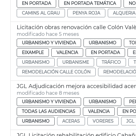
EN PORTADA
EN PORTADA TEMÁTICA
NO
CAMINS AL GRAU
PENYA ROJA
ALQUERIA 
Licitación obras renovación calle Colón Val
modificado hace 5 meses
URBANISMO Y VIVIENDA
URBANISMO
TO
EIXAMPLE
VALENCIA
EN PORTADA
E
URBANISMO
URBANISME
TRÁFICO
REMODELACIÓN CALLE COLÓN
REMODELACIÓ
JGL Adjudicación mejora accesibilidad ace
modificado hace 8 meses
URBANISMO Y VIVIENDA
URBANISMO
PE
TODAS LAS AUDIENCIAS
VALENCIA
EN P
URBANISMO
ACERAS
VORERES
JGL
JGL Licitación rehabilitación edificio Cabañ