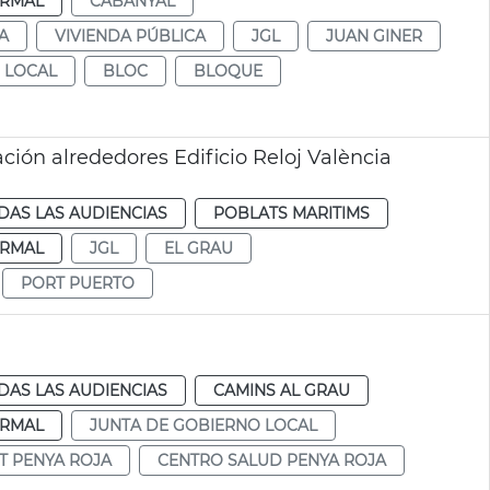
RMAL
CABANYAL
A
VIVIENDA PÚBLICA
JGL
JUAN GINER
 LOCAL
BLOC
BLOQUE
ión alrededores Edificio Reloj València
DAS LAS AUDIENCIAS
POBLATS MARITIMS
RMAL
JGL
EL GRAU
PORT PUERTO
DAS LAS AUDIENCIAS
CAMINS AL GRAU
RMAL
JUNTA DE GOBIERNO LOCAL
T PENYA ROJA
CENTRO SALUD PENYA ROJA