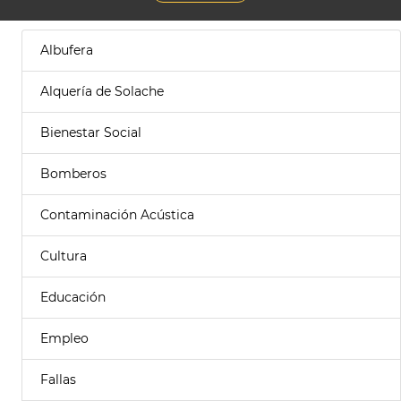
Albufera
Alquería de Solache
Bienestar Social
Bomberos
Contaminación Acústica
Cultura
Educación
Empleo
Fallas