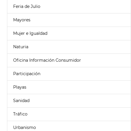
Feria de Julio
Mayores
Mujer e Igualdad
Naturia
Oficina Información Consumidor
Participación
Playas
Sanidad
Tráfico
Urbanismo