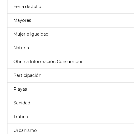
Feria de Julio
Mayores
Mujer e Igualdad
Naturia
Oficina Información Consumidor
Participación
Playas
Sanidad
Tráfico
Urbanismo