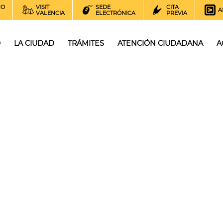
NO
VISIT
SEDE
CITA
A
VALENCIA
ELECTRÓNICA
PREVIA
O
LA CIUDAD
TRÁMITES
ATENCIÓN CIUDADANA
A