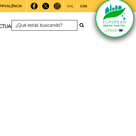
PPVALÈNCIA
VAL
CAS
CTUALIDAD