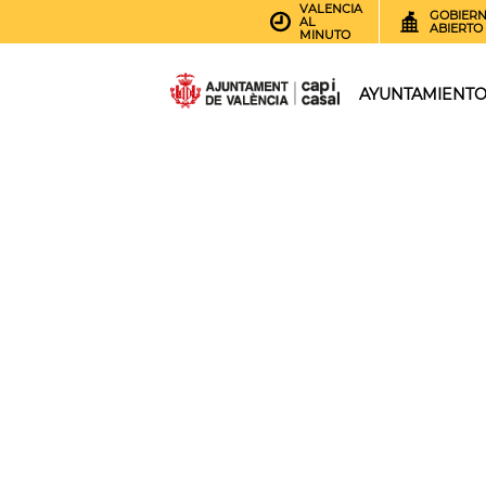
VALENCIA
GOBIER
AL
ABIERTO
MINUTO
AYUNTAMIENT