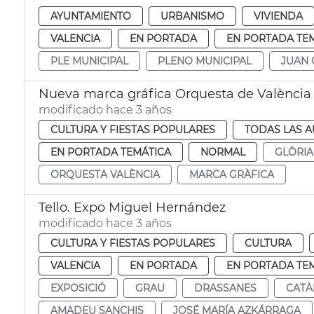
AYUNTAMIENTO
URBANISMO
VIVIENDA
VALENCIA
EN PORTADA
EN PORTADA TE
PLE MUNICIPAL
PLENO MUNICIPAL
JUAN 
Nueva marca gráfica Orquesta de València
modificado hace 3 años
CULTURA Y FIESTAS POPULARES
TODAS LAS A
EN PORTADA TEMÁTICA
NORMAL
GLÒRIA
ORQUESTA VALÈNCIA
MARCA GRÀFICA
Tello. Expo Miguel Hernández
modificado hace 3 años
CULTURA Y FIESTAS POPULARES
CULTURA
VALENCIA
EN PORTADA
EN PORTADA TE
EXPOSICIÓ
GRAU
DRASSANES
CATÀ
AMADEU SANCHIS
JOSÉ MARÍA AZKÁRRAGA