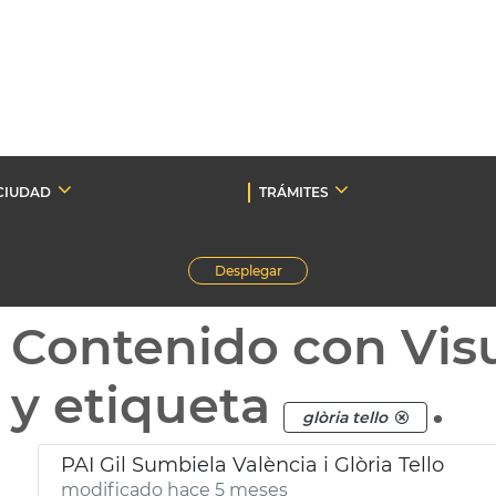
CIUDAD
TRÁMITES
Desplegar
Contenido con Vis
y etiqueta
.
glòria tello
PAI Gil Sumbiela València i Glòria Tello
modificado hace 5 meses