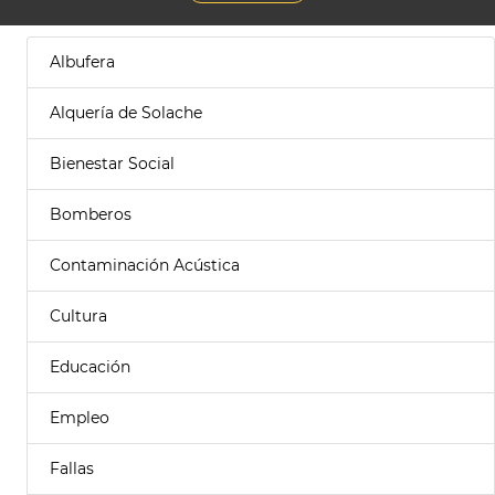
Albufera
Alquería de Solache
Bienestar Social
Bomberos
Contaminación Acústica
Cultura
Educación
Empleo
Fallas