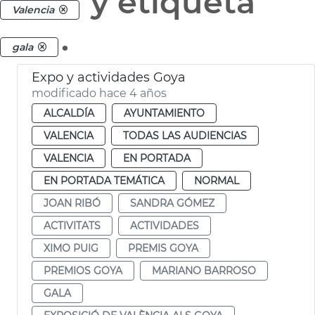
y etiqueta
Valencia
.
gala
Expo y actividades Goya
modificado hace 4 años
ALCALDÍA
AYUNTAMIENTO
VALENCIA
TODAS LAS AUDIENCIAS
VALENCIA
EN PORTADA
EN PORTADA TEMÁTICA
NORMAL
JOAN RIBÓ
SANDRA GÓMEZ
ACTIVITATS
ACTIVIDADES
XIMO PUIG
PREMIS GOYA
PREMIOS GOYA
MARIANO BARROSO
GALA