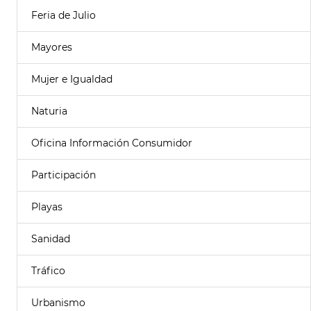
Feria de Julio
Mayores
Mujer e Igualdad
Naturia
Oficina Información Consumidor
Participación
Playas
Sanidad
Tráfico
Urbanismo