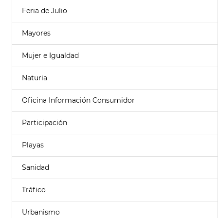
Feria de Julio
Mayores
Mujer e Igualdad
Naturia
Oficina Información Consumidor
Participación
Playas
Sanidad
Tráfico
Urbanismo