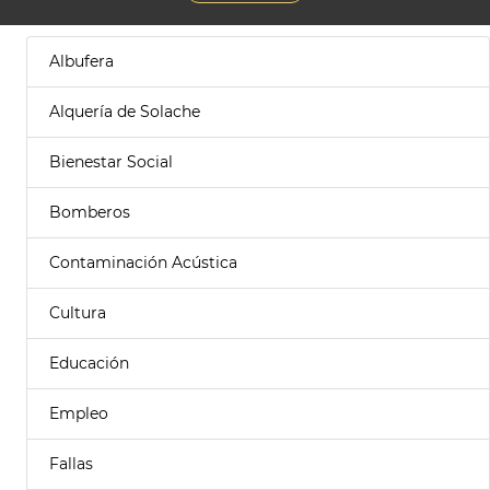
Albufera
Alquería de Solache
Bienestar Social
Bomberos
Contaminación Acústica
Cultura
Educación
Empleo
Fallas