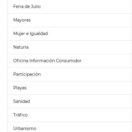
Feria de Julio
Mayores
Mujer e Igualdad
Naturia
Oficina Información Consumidor
Participación
Playas
Sanidad
Tráfico
Urbanismo