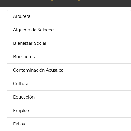
Albufera
Alquería de Solache
Bienestar Social
Bomberos
Contaminación Acústica
Cultura
Educación
Empleo
Fallas