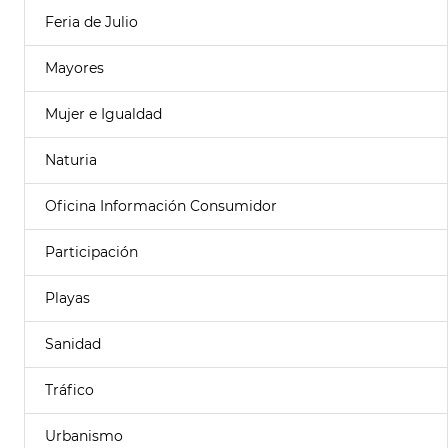
Feria de Julio
Mayores
Mujer e Igualdad
Naturia
Oficina Información Consumidor
Participación
Playas
Sanidad
Tráfico
Urbanismo