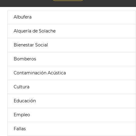
Albufera
Alquería de Solache
Bienestar Social
Bomberos
Contaminación Acústica
Cultura
Educación
Empleo
Fallas