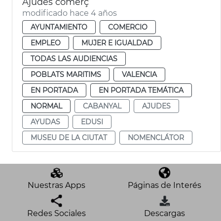
Ajudes comerç
modificado hace 4 años
AYUNTAMIENTO
COMERCIO
EMPLEO
MUJER E IGUALDAD
TODAS LAS AUDIENCIAS
POBLATS MARITIMS
VALENCIA
EN PORTADA
EN PORTADA TEMÁTICA
NORMAL
CABANYAL
AJUDES
AYUDAS
EDUSI
MUSEU DE LA CIUTAT
NOMENCLÁTOR
Nuestras Apps
Páginas de Interés
Redes Sociales
Descargas