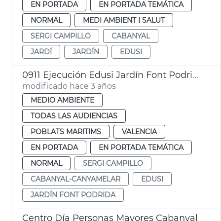
EN PORTADA
EN PORTADA TEMÁTICA
NORMAL
MEDI AMBIENT I SALUT
SERGI CAMPILLO
CABANYAL
JARDÍ
JARDÍN
EDUSI
0911 Ejecución Edusi Jardín Font Podrida
modificado hace 3 años
MEDIO AMBIENTE
TODAS LAS AUDIENCIAS
POBLATS MARITIMS
VALENCIA
EN PORTADA
EN PORTADA TEMÁTICA
NORMAL
SERGI CAMPILLO
CABANYAL-CANYAMELAR
EDUSI
JARDÍN FONT PODRIDA
Centro Día Personas Mayores Cabanyal