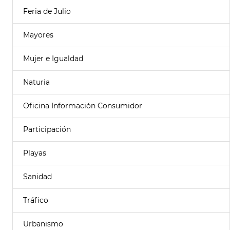
Feria de Julio
Mayores
Mujer e Igualdad
Naturia
Oficina Información Consumidor
Participación
Playas
Sanidad
Tráfico
Urbanismo