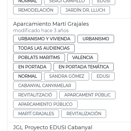
NORMAL
SERGI CAMPILLO
EDUSI
REMODELACIÓN
JARDÍN DR. LLUCH
Aparcamiento Martí Grajales
modificado hace 3 años
URBANISMO Y VIVIENDA
URBANISMO
TODAS LAS AUDIENCIAS
POBLATS MARITIMS
VALENCIA
EN PORTADA
EN PORTADA TEMÁTICA
NORMAL
SANDRA GÓMEZ
EDUSI
CABANYAL CANYAMELAR
REVITALITZACIÓ
APARCAMENT PÚBLIC
APARCAMIENTO PÚBLICO
MARTÍ GRAJALES
REVITALIZACIÓN
JGL Proyecto EDUSI Cabanyal