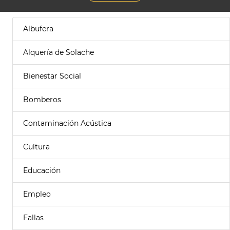
Albufera
Alquería de Solache
Bienestar Social
Bomberos
Contaminación Acústica
Cultura
Educación
Empleo
Fallas