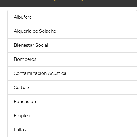
Albufera
Alquería de Solache
Bienestar Social
Bomberos
Contaminación Acústica
Cultura
Educación
Empleo
Fallas