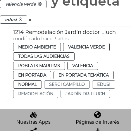
y etiqueta
Valencia verde
.
edusi
1214 Remodelación Jardín doctor Lluch
modificado hace 3 años
MEDIO AMBIENTE
VALENCIA VERDE
TODAS LAS AUDIENCIAS
POBLATS MARITIMS
VALENCIA
EN PORTADA
EN PORTADA TEMÁTICA
NORMAL
SERGI CAMPILLO
EDUSI
REMODELACIÓN
JARDÍN DR. LLUCH
Nuestras Apps
Páginas de Interés