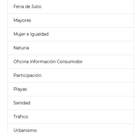
Feria de Julio
Mayores
Mujer e Igualdad
Naturia
Oficina Información Consumidor
Participación
Playas
Sanidad
Tráfico
Urbanismo