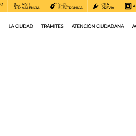
NO
VISIT
SEDE
CITA
A
VALENCIA
ELECTRÓNICA
PREVIA
O
LA CIUDAD
TRÁMITES
ATENCIÓN CIUDADANA
A