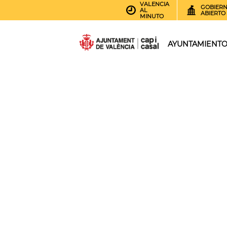
VALENCIA
GOBIER
AL
ABIERTO
MINUTO
AYUNTAMIENT