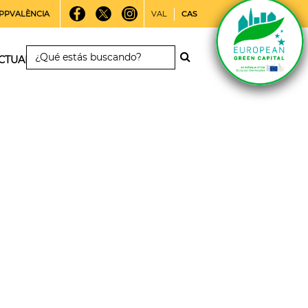
PPVALÈNCIA
VAL
CAS
CTUALIDAD