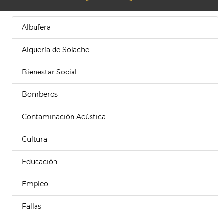
Albufera
Alquería de Solache
Bienestar Social
Bomberos
Contaminación Acústica
Cultura
Educación
Empleo
Fallas