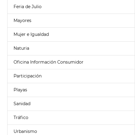
Feria de Julio
Mayores
Mujer e Igualdad
Naturia
Oficina Información Consumidor
Participación
Playas
Sanidad
Tráfico
Urbanismo