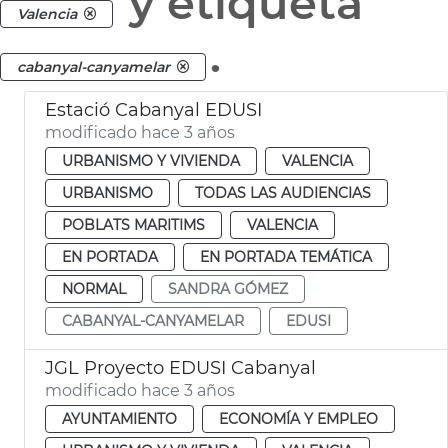
y etiqueta
Valencia
.
cabanyal-canyamelar
Estació Cabanyal EDUSI
modificado hace 3 años
URBANISMO Y VIVIENDA
VALENCIA
URBANISMO
TODAS LAS AUDIENCIAS
POBLATS MARITIMS
VALENCIA
EN PORTADA
EN PORTADA TEMÁTICA
NORMAL
SANDRA GÓMEZ
CABANYAL-CANYAMELAR
EDUSI
JGL Proyecto EDUSI Cabanyal
modificado hace 3 años
AYUNTAMIENTO
ECONOMÍA Y EMPLEO