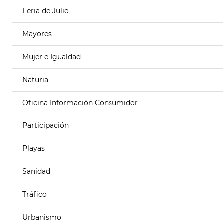
Feria de Julio
Mayores
Mujer e Igualdad
Naturia
Oficina Información Consumidor
Participación
Playas
Sanidad
Tráfico
Urbanismo