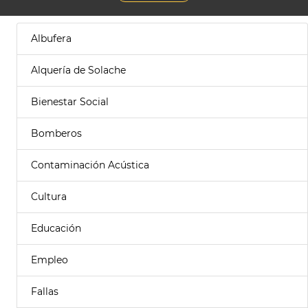
Albufera
Alquería de Solache
Bienestar Social
Bomberos
Contaminación Acústica
Cultura
Educación
Empleo
Fallas