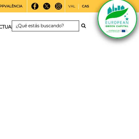
PPVALÈNCIA
VAL
CAS
CTUALIDAD