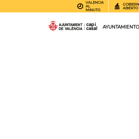
VALENCIA
GOBIER
AL
ABIERTO
MINUTO
AYUNTAMIENT