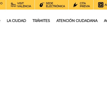
NO
VISIT
SEDE
CITA
A
VALENCIA
ELECTRÓNICA
PREVIA
O
LA CIUDAD
TRÁMITES
ATENCIÓN CIUDADANA
A