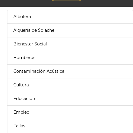
Albufera
Alquería de Solache
Bienestar Social
Bomberos
Contaminación Acústica
Cultura
Educación
Empleo
Fallas