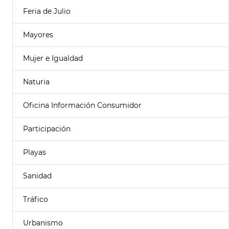
Feria de Julio
Mayores
Mujer e Igualdad
Naturia
Oficina Información Consumidor
Participación
Playas
Sanidad
Tráfico
Urbanismo