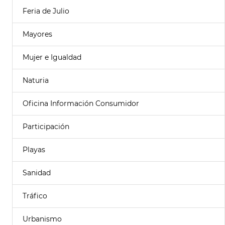
Feria de Julio
Mayores
Mujer e Igualdad
Naturia
Oficina Información Consumidor
Participación
Playas
Sanidad
Tráfico
Urbanismo