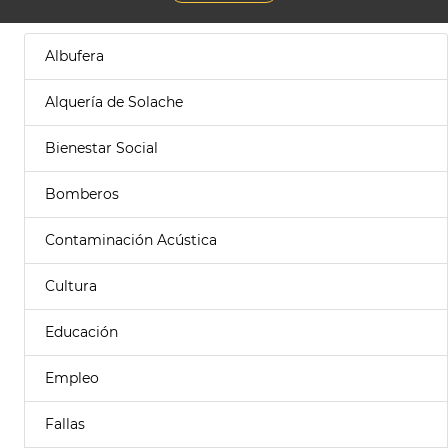
Albufera
Alquería de Solache
Bienestar Social
Bomberos
Contaminación Acústica
Cultura
Educación
Empleo
Fallas