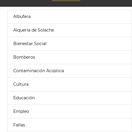
Albufera
Alquería de Solache
Bienestar Social
Bomberos
Contaminación Acústica
Cultura
Educación
Empleo
Fallas