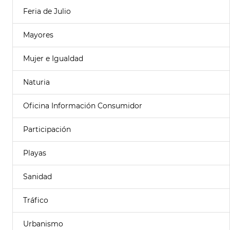
Feria de Julio
Mayores
Mujer e Igualdad
Naturia
Oficina Información Consumidor
Participación
Playas
Sanidad
Tráfico
Urbanismo