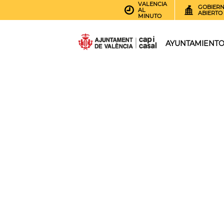
VALENCIA
GOBIER
AL
ABIERTO
MINUTO
AYUNTAMIENT