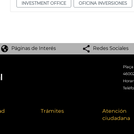
INVESTMENT OFFICE
OFICINA INVERSIONES
Páginas de Interés
Redes Sociales
Plaça
46002
Horari
Teléf
ad
Trámites
Atención
ciudadana
.