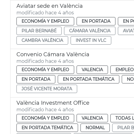
Aviatar sede en València
modificado hace 4 años
ECONOMÍA Y EMPLEO
EN PORTADA
EN P
PILAR BERNABÉ
CÁMARA VALÈNCIA
AVIA
CAMBRA VALÈNCIA
INVEST IN VLC
Convenio Cámara València
modificado hace 4 años
ECONOMÍA Y EMPLEO
VALENCIA
EMPLEO
EN PORTADA
EN PORTADA TEMÁTICA
NO
JOSÉ VICENTE MORATA
València Investment Office
modificado hace 4 años
ECONOMÍA Y EMPLEO
VALENCIA
TODAS L
EN PORTADA TEMÁTICA
NORMAL
PILAR 