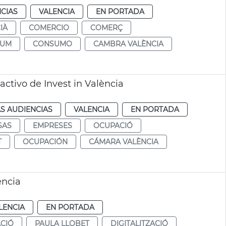
CIAS
VALENCIA
EN PORTADA
IÀ
COMERCIO
COMERÇ
SUM
CONSUMO
CAMBRA VALÈNCIA
ctivo de Invest in València
S AUDIENCIAS
VALENCIA
EN PORTADA
SAS
EMPRESES
OCUPACIÓ
T
OCUPACIÓN
CÁMARA VALÈNCIA
ència
LENCIA
EN PORTADA
CIÓ
PAULA LLOBET
DIGITALITZACIÓ