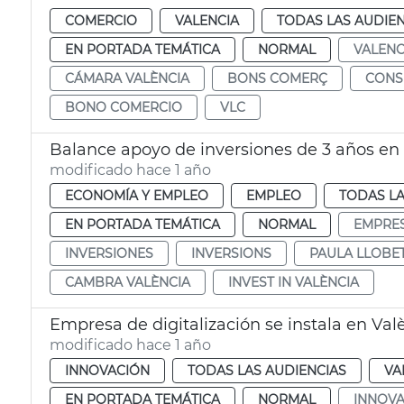
COMERCIO
VALENCIA
TODAS LAS AUDIEN
EN PORTADA TEMÁTICA
NORMAL
VALENC
CÁMARA VALÈNCIA
BONS COMERÇ
CON
BONO COMERCIO
VLC
Balance apoyo de inversiones de 3 años en a
modificado hace 1 año
ECONOMÍA Y EMPLEO
EMPLEO
TODAS LA
EN PORTADA TEMÁTICA
NORMAL
EMPRE
INVERSIONES
INVERSIONS
PAULA LLOBE
CAMBRA VALÈNCIA
INVEST IN VALÈNCIA
Empresa de digitalización se instala en Val
modificado hace 1 año
INNOVACIÓN
TODAS LAS AUDIENCIAS
VA
EN PORTADA TEMÁTICA
NORMAL
INNOVA