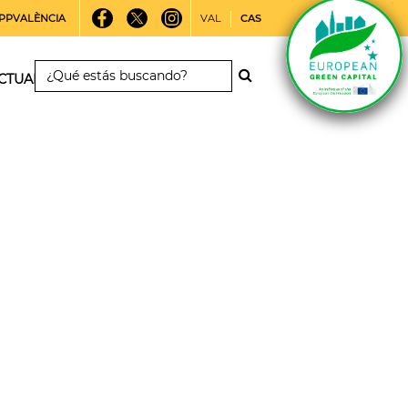
PPVALÈNCIA
VAL
CAS
CTUALIDAD