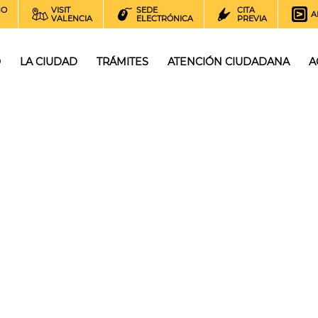
NO
VISIT
SEDE
CITA
A
VALENCIA
ELECTRÓNICA
PREVIA
O
LA CIUDAD
TRÁMITES
ATENCIÓN CIUDADANA
A