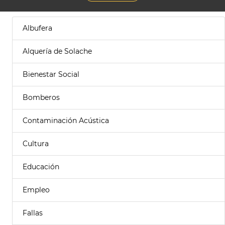
Albufera
Alquería de Solache
Bienestar Social
Bomberos
Contaminación Acústica
Cultura
Educación
Empleo
Fallas