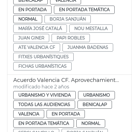
BENICALAP
VALENCIA
EN PORTADA
EN PORTADA TEMÁTICA
NORMAL
BORJA SANJUÁN
MARÍA JOSÉ CATALÁ
NOU MESTALLA
JUAN GINER
PAPI ROBLES
ATE VALENCIA CF
JUANMA BADENAS
FITXES URBANÍSTIQUES
FICHAS URBANÍSTICAS
Acuerdo Valencia CF. Aprovechamiento urbanístico
modificado hace 2 años
URBANISMO Y VIVIENDA
URBANISMO
TODAS LAS AUDIENCIAS
BENICALAP
VALENCIA
EN PORTADA
EN PORTADA TEMÁTICA
NORMAL