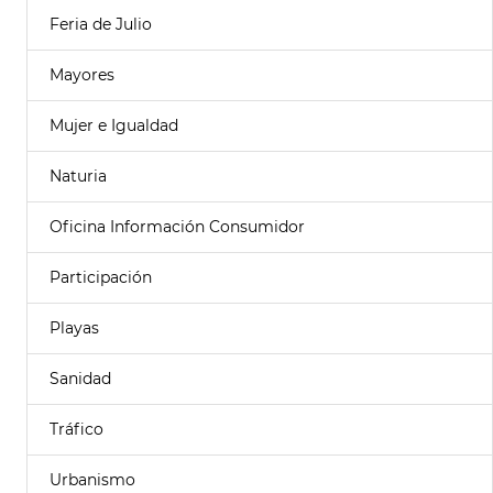
Feria de Julio
Mayores
Mujer e Igualdad
Naturia
Oficina Información Consumidor
Participación
Playas
Sanidad
Tráfico
Urbanismo