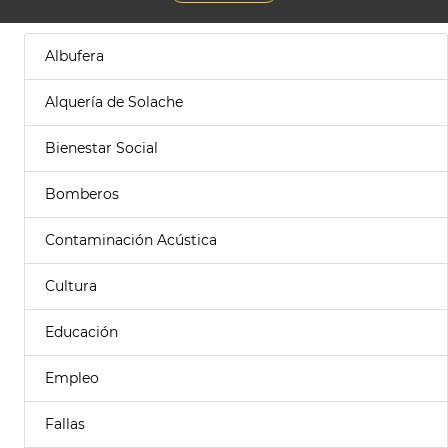
Albufera
Alquería de Solache
Bienestar Social
Bomberos
Contaminación Acústica
Cultura
Educación
Empleo
Fallas