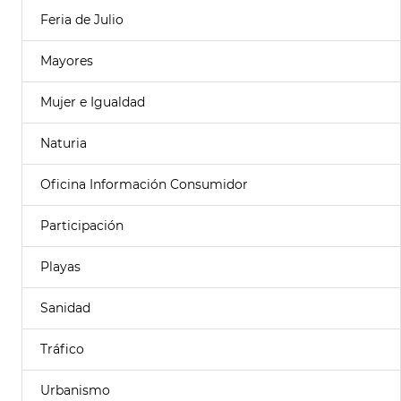
Feria de Julio
Mayores
Mujer e Igualdad
Naturia
Oficina Información Consumidor
Participación
Playas
Sanidad
Tráfico
Urbanismo