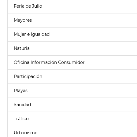
Feria de Julio
Mayores
Mujer e Igualdad
Naturia
Oficina Información Consumidor
Participación
Playas
Sanidad
Tráfico
Urbanismo