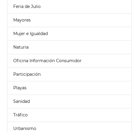
Feria de Julio
Mayores
Mujer e Igualdad
Naturia
Oficina Información Consumidor
Participación
Playas
Sanidad
Tráfico
Urbanismo