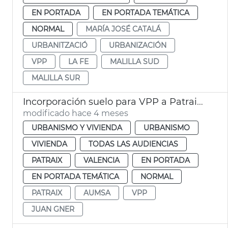
EN PORTADA
EN PORTADA TEMÁTICA
NORMAL
MARÍA JOSÉ CATALÁ
URBANITZACIÓ
URBANIZACIÓN
VPP
LA FE
MALILLA SUD
MALILLA SUR
Incorporación suelo para VPP a Patraix. València
modificado hace 4 meses
URBANISMO Y VIVIENDA
URBANISMO
VIVIENDA
TODAS LAS AUDIENCIAS
PATRAIX
VALENCIA
EN PORTADA
EN PORTADA TEMÁTICA
NORMAL
PATRAIX
AUMSA
VPP
JUAN GNER