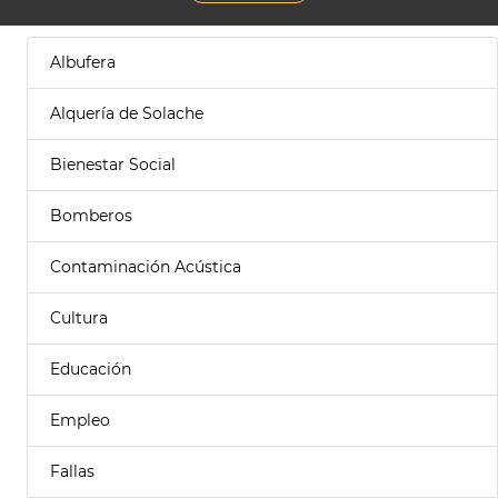
Albufera
Alquería de Solache
Bienestar Social
Bomberos
Contaminación Acústica
Cultura
Educación
Empleo
Fallas