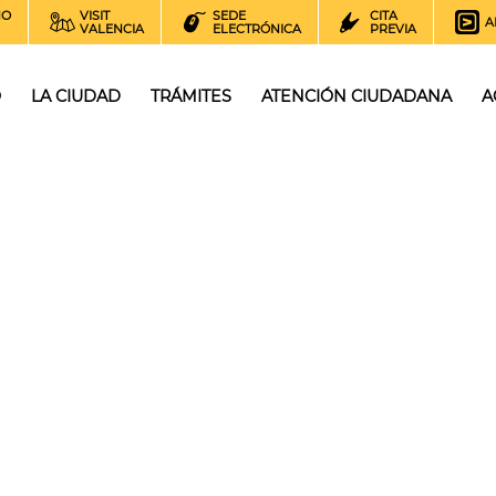
NO
VISIT
SEDE
CITA
A
VALENCIA
ELECTRÓNICA
PREVIA
O
LA CIUDAD
TRÁMITES
ATENCIÓN CIUDADANA
A