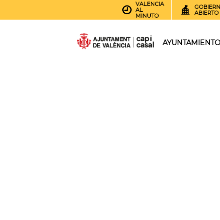
VALENCIA
GOBIER
AL
ABIERTO
MINUTO
AYUNTAMIENT