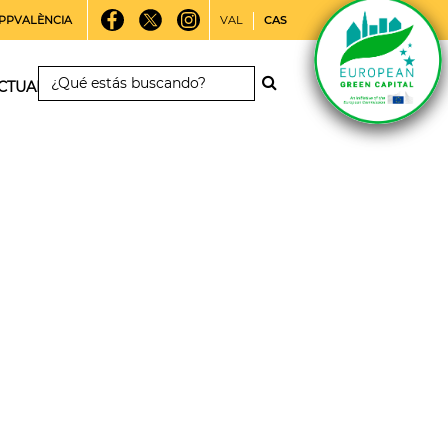
PPVALÈNCIA
VAL
CAS
CTUALIDAD