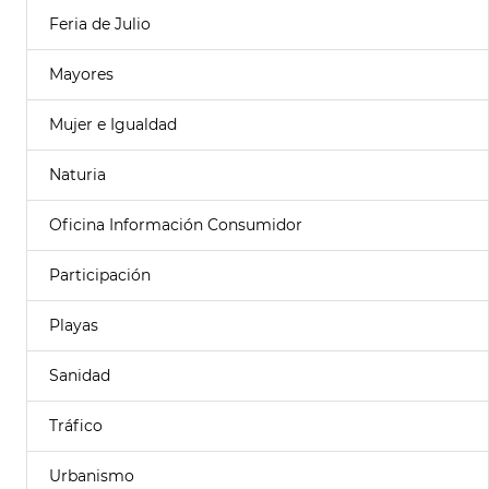
Feria de Julio
Mayores
Mujer e Igualdad
Naturia
Oficina Información Consumidor
Participación
Playas
Sanidad
Tráfico
Urbanismo