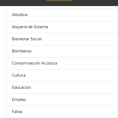
Albufera
Alquería de Solache
Bienestar Social
Bomberos
Contaminación Acústica
Cultura
Educación
Empleo
Fallas