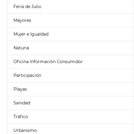
Feria de Julio
Mayores
Mujer e Igualdad
Naturia
Oficina Información Consumidor
Participación
Playas
Sanidad
Tráfico
Urbanismo