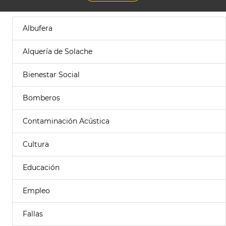
Albufera
Alquería de Solache
Bienestar Social
Bomberos
Contaminación Acústica
Cultura
Educación
Empleo
Fallas