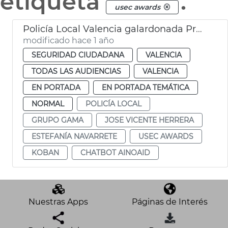
etiqueta
.
usec awards
Policía Local Valencia galardonada Premios USEC
modificado hace 1 año
SEGURIDAD CIUDADANA
VALENCIA
TODAS LAS AUDIENCIAS
VALENCIA
EN PORTADA
EN PORTADA TEMÁTICA
NORMAL
POLICÍA LOCAL
GRUPO GAMA
JOSE VICENTE HERRERA
ESTEFANÍA NAVARRETE
USEC AWARDS
KOBAN
CHATBOT AINOAID
Nuestras Apps
Páginas de Interés