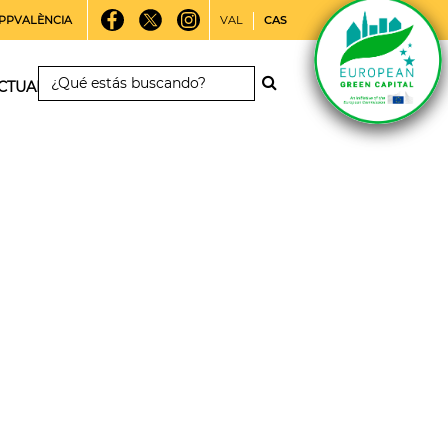
PPVALÈNCIA
VAL
CAS
CTUALIDAD