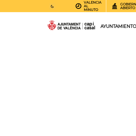
VALENCIA
GOBIER
AL
ABIERTO
MINUTO
27
AEMET.GRADOS
AYUNTAMIENT