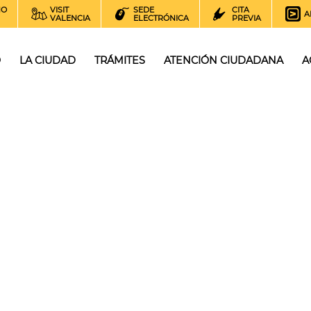
NO
VISIT
SEDE
CITA
A
VALENCIA
ELECTRÓNICA
PREVIA
O
LA CIUDAD
TRÁMITES
ATENCIÓN CIUDADANA
A