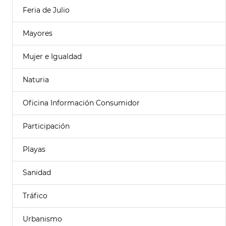
Feria de Julio
Mayores
Mujer e Igualdad
Naturia
Oficina Información Consumidor
Participación
Playas
Sanidad
Tráfico
Urbanismo