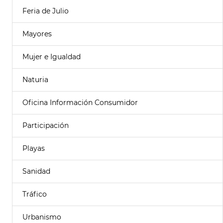
Feria de Julio
Mayores
Mujer e Igualdad
Naturia
Oficina Información Consumidor
Participación
Playas
Sanidad
Tráfico
Urbanismo