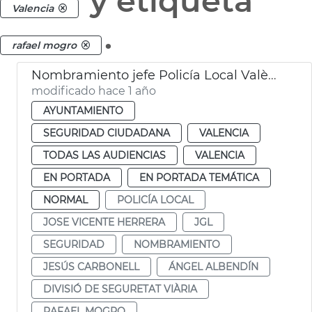
y etiqueta
Valencia
.
rafael mogro
Nombramiento jefe Policía Local València comisario Albendín
modificado hace 1 año
AYUNTAMIENTO
SEGURIDAD CIUDADANA
VALENCIA
TODAS LAS AUDIENCIAS
VALENCIA
EN PORTADA
EN PORTADA TEMÁTICA
NORMAL
POLICÍA LOCAL
JOSE VICENTE HERRERA
JGL
SEGURIDAD
NOMBRAMIENTO
JESÚS CARBONELL
ÁNGEL ALBENDÍN
DIVISIÓ DE SEGURETAT VIÀRIA
RAFAEL MOGRO