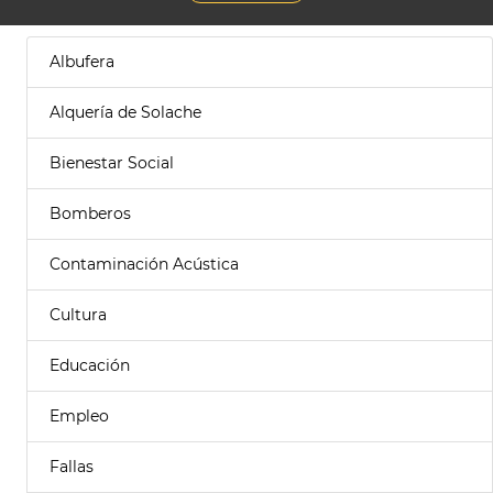
Albufera
Alquería de Solache
Bienestar Social
Bomberos
Contaminación Acústica
Cultura
Educación
Empleo
Fallas